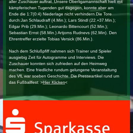
aller Zuschauer auftrat. Unsere Oberligamannschaft hielt mit
kämpferischen Tugenden gut dagegen, konnte aber am
Ende die 1:7(0:4) Niederlage nicht verhindern.Die Tore
durch:Jan Schlaudraff (4.Min.); Lars Stindl (22.+37.Min.);
Edgar Prib (29.Min.); Leonardo Bittencourt (52.Min.);
Sebastian Ernst (58.Min.) Artjoms Rudnevs (62.Min). Den
Ehrentreffer erzielte Tobias Versick (86.Min.).
Nach dem Schlußpfiff nahmen sich Trainer und Spieler
ausgiebig Zeit für Autogramme und Interviews. Die
Zuschauer konnten sich zufrieden auf den Heimweg
machen. Eine friedliche rundum gelungene Veranstaltung
des VfL war soeben Geschichte. Die Presseartikel rund um
das Fußballfest: >
Hier Klicken
<