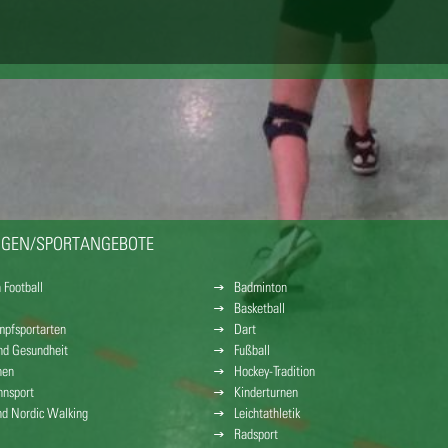
NGEN/SPORTANGEBOTE
 Football
Badminton
Basketball
pfsportarten
Dart
und Gesundheit
Fußball
nen
Hockey-Tradition
nsport
Kinderturnen
nd Nordic Walking
Leichtathletik
Radsport