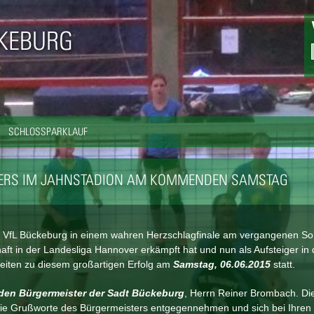
Direkt
zum
CKEBURG
Inhalt
SCHLOSSPARKLAUF
STERS IM JAHNSTADION AM KOMMENDEN SAMSTAG
s VfL Bückeburg in einem wahren Herzschlagfinale am vergangenen S
ft in der Landesliga Hannover erkämpft hat und nun als Aufsteiger in 
hkeiten zu diesem großartigen Erfolg am
Samstag, 06.06.2015
statt.
den Bürgermeister der Sadt Bückeburg
, Herrn Reiner Brombach. Di
die Grußworte des Bürgermeisters entgegennehmen und sich bei Ihren