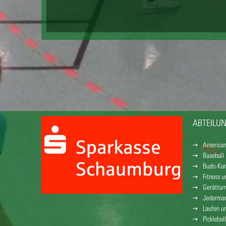
ABTEILU
American
Baseball
Budo-Kam
Fitness 
Gerättur
Jederman
Laufen u
Pickleball