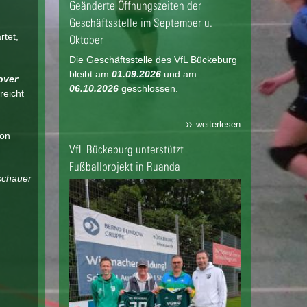
Geänderte Öffnungszeiten der
Geschäftsstelle im September u.
rtet,
Oktober
Die Geschäftsstelle des VfL Bückeburg
bleibt am
01.09.2026
und am
over
06.10.2026
geschlossen.
reicht
weiterlesen
son
VfL Bückeburg unterstützt
Fußballprojekt in Ruanda
schauer