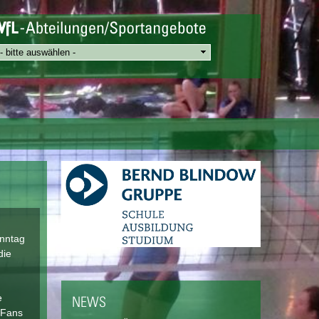
onntag
die
e
NEWS
 Fans