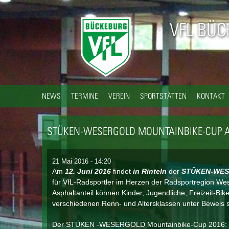
VFL BÜ
NEWS
TERMINE
VEREIN
SPORTSTÄTTEN
KONTAKT
STÜKEN-WESERGOLD MOUNTAINBIKE-CUP AM
21 Mai 2016 - 14:20
Am
12. Juni 2016
findet
in Rinteln
der
STÜKEN-WES
für VfL-Radsportler im Herzen der Radsportregion We
Asphaltanteil können Kinder, Jugendliche, Freizeit-Bik
verschiedenen Renn- und Altersklassen unter Beweis s
Der STÜKEN -WESERGOLD Mountainbike-Cup 2016: