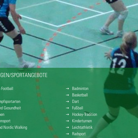
NGEN/SPORTANGEBOTE
 Football
Badminton
Basketball
pfsportarten
Dart
und Gesundheit
Fußball
nen
Hockey-Tradition
nsport
Kinderturnen
nd Nordic Walking
Leichtathletik
Radsport