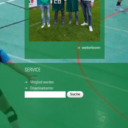
weiterlesen
SERVICE
Mitglied werden
Downloadcenter
Suche
SUCHFORMULAR