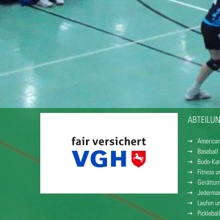
ABTEILU
American
Baseball
Budo-Kam
Fitness 
Gerättur
Jederman
Laufen u
Pickleball