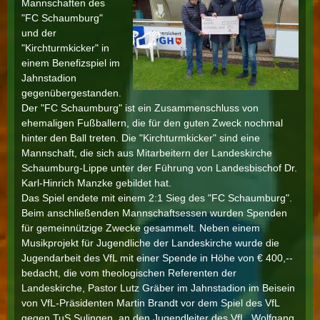
Mannschaften des
"FC Schaumburg"
und der
"Kirchturmkicker" in
einem Benefizspiel im
Jahnstadion
gegenübergestanden.
Der "FC Schaumburg" ist ein Zusammenschluss von
ehemaligen Fußballern, die für den guten Zweck nochmal
hinter den Ball treten. Die "Kirchturmkicker" sind eine
Mannschaft, die sich aus Mitarbeitern der Landeskirche
Schaumburg-Lippe unter der Führung von Landesbischof Dr.
Karl-Hinrich Manzke gebildet hat.
Das Spiel endete mit einem 2:1 Sieg des "FC Schaumburg".
Beim anschließenden Mannschaftsessen wurden Spenden
für gemeinnützige Zwecke gesammelt. Neben einem
Musikprojekt für Jugendliche der Landeskirche wurde die
Jugendarbeit des VfL mit einer Spende in Höhe von € 400,--
bedacht, die vom theologischen Referenten der
Landeskirche, Pastor Lutz Gräber im Jahnstadion im Beisein
von VfL-Präsidenten Martin Brandt vor dem Spiel des VfL
gegen TuS Sulingen, an den Jugendleiter des VfL, Wolfgang